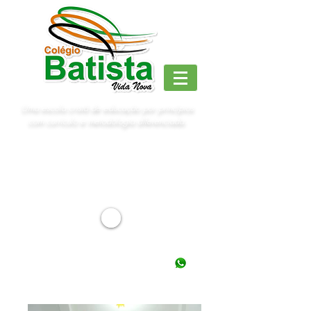
Uma escola cristã de educação por princípios
com currículo e metodologia diferenciada.
"Como instituição de ensino, almejamos continuar
crescendo de maneira a oferecer aos nossos
educandos estrutura de qualidade, professores
capacitados e promover cosmovisão cristã de modo
que entendam que todas as coisas começam em
Deus e Nele encontram seu propósito".
Secretaria:
(84) 3272-3432
/
98858-6164
Iniciar conversa no Whatsapp