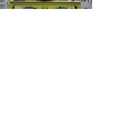
Entre em contato conosco!
(84) 3272-3432
/
98858-6164
Iniciar conversa no Whatsapp
Ou envie uma mensagem por aqui!
Encontre-nos!
Colégio Batista VIda Nova
Rua Cícero Fernandes Pimenta, 433
Monte Castelo,
59146-190
Parnamirim
O Colégio Batista Vida Nova
é um ministério da IBAVIN.
Conheça nossa igreja.