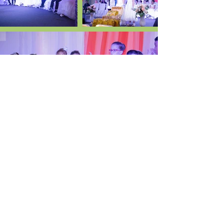
Entre em contato conosco!
(84) 3272-3432
/
98858-6164
Iniciar conversa no Whatsapp
Ou envie uma mensagem por aqui!
Encontre-nos!
Colégio Batista VIda Nova
Rua Cícero Fernandes Pimenta, 433