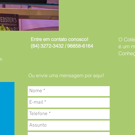
Entre em contato conosco!
O Colé
(84) 3272-3432 / 98858-6164
é um mi
Conheç
m
Ou envie uma mensagem por aqui!