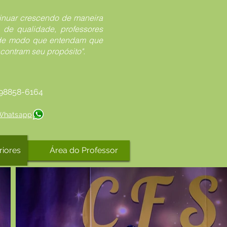
tinuar crescendo de maneira
 de qualidade, professores
 de modo que entendam que
ontram seu propósito".
/ 98858-6164
 Whatsapp
riores
Área do Professor