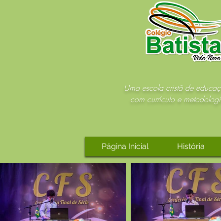
Uma escola cristã de educaç
com currículo e metodologi
Página Inicial
História