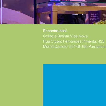
Encontre-nos!
Colégio Batista VIda Nova
Rua Cícero Fernandes Pimenta, 433
Monte Castelo, 59146-190 Parnamiri