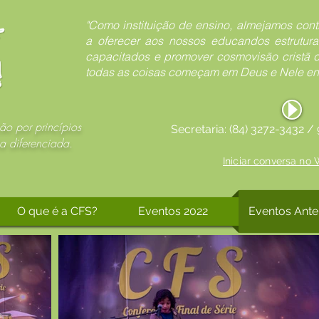
"Como instituição de ensino, almejamos con
a oferecer aos nossos educandos estrutura
capacitados e promover cosmovisão cristã
todas as coisas começam em Deus e Nele enc
ão por princípios
Secretaria: (84) 3272-3432 
a diferenciada.
Iniciar conversa no
O que é a CFS?
Eventos 2022
Eventos Ante