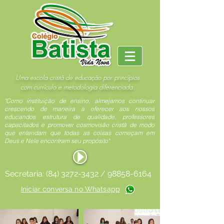
Uma escola cristã de educação por princípios
com currículo e metodologia diferenciada.
"Como instituição de ensino, almejamos continuar
crescendo de maneira a oferecer aos nossos
educandos estrutura de qualidade, professores
capacitados e promover cosmovisão cristã de modo
que entendam que todas as coisas começam em
Deus e Nele encontram seu propósito".
Secretaria:
(84) 3272-3432
/
98858-6164
Iniciar conversa no Whatsapp