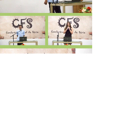
Entre em contato conosco!
(84) 3272-3432
/
98858-6164
Iniciar conversa no Whatsapp