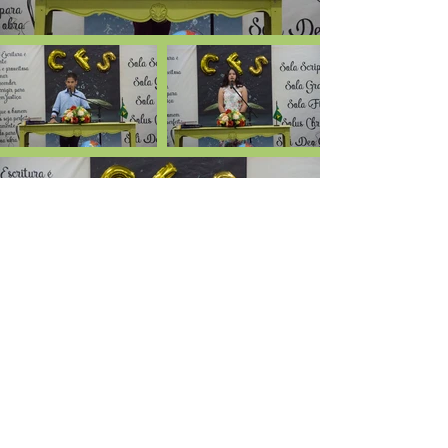
Entre em contato conosco!
(84) 3272-3432
/
98858-6164
Iniciar conversa no Whatsapp