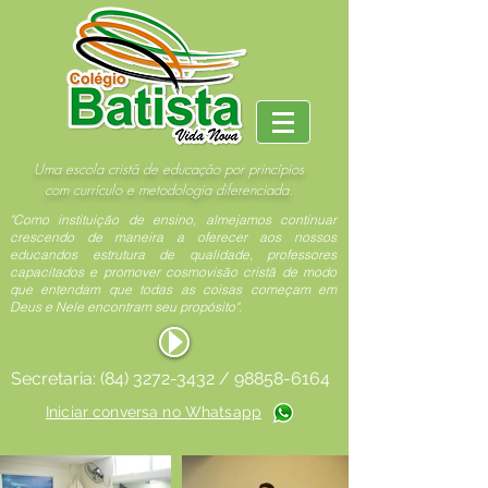
Uma escola cristã de educação por princípios
com currículo e metodologia diferenciada.
"Como instituição de ensino, almejamos continuar
crescendo de maneira a oferecer aos nossos
educandos estrutura de qualidade, professores
capacitados e promover cosmovisão cristã de modo
que entendam que todas as coisas começam em
Deus e Nele encontram seu propósito".
Secretaria:
(84) 3272-3432
/
98858-6164
Iniciar conversa no Whatsapp