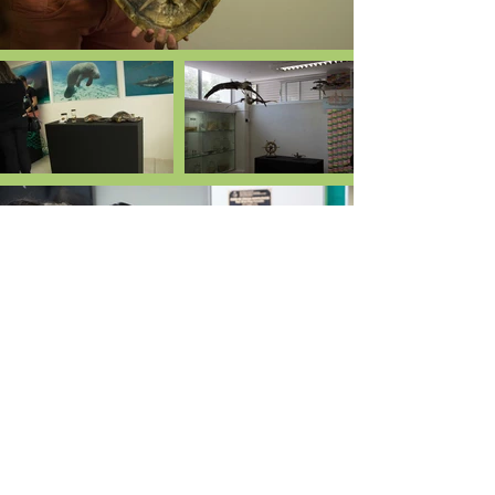
Entre em contato conosco!
(84) 3272-3432
/
98858-6164
Iniciar conversa no Whatsapp