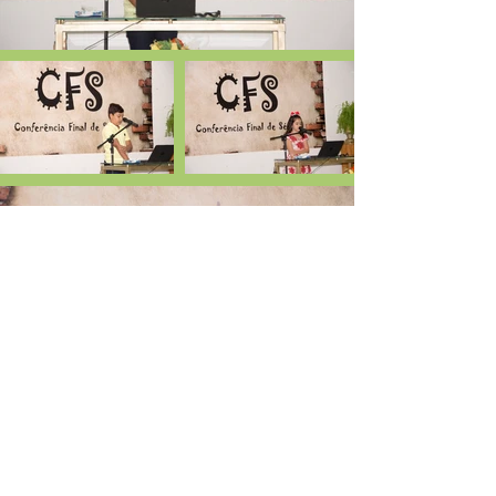
Entre em contato conosco!
(84) 3272-3432
/
98858-6164
Iniciar conversa no Whatsapp